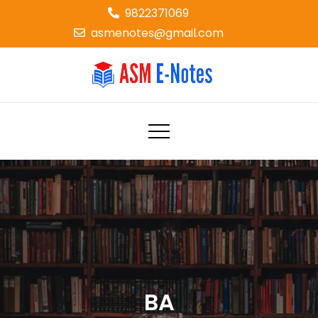
Skip
9822371069
to
asmenotes@gmail.com
content
ASM E-NOTES
e-notes
BA