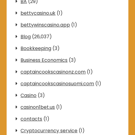
BA
(29)
bettycasino.uk
(1)
bettywinscasino.app
(1)
Blog
(26,037)
Bookkeeping
(3)
Business Economics
(3)
captaincookscasinonz.com
(1)
captaincookscasinosuomi.com
(1)
Casino
(3)
casinon1bet.us
(1)
contacts
(1)
Cryptocurrency service
(1)