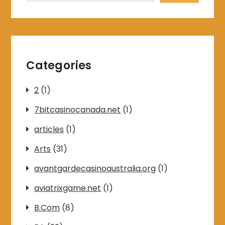
Categories
2
(1)
7bitcasinocanada.net
(1)
articles
(1)
Arts
(31)
avantgardecasinoaustralia.org
(1)
aviatrixgame.net
(1)
B.Com
(8)